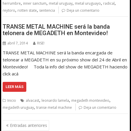
,
,
,
,
,
herrumbre
inner sanctum
metal uruguay
metal uruguayo
radical
,
,
reytoro
rotten state
sentencia
Deja un comentario
TRANSE METAL MACHINE será la banda
telonera de MEGADETH en Montevideo!
abril 7, 2014
RISE!
TRANSE METAL MACHINE será la banda encargada de
telonear a MEGADETH en su próximo show del 24 de Abril en
Montevideo! Toda la info del show de MEGADETH haciendo
click acá
LEER MÁS
,
,
,
Inicio
alvacast
leonardo lamela
megadeth montevideo
,
megadeth uruguay
transe metal machine
Deja un comentario
Navegación
Entradas anteriores