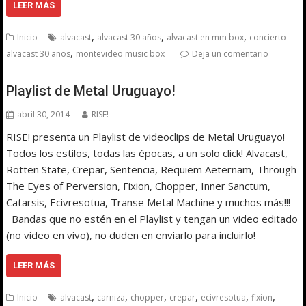
LEER MÁS
,
,
,
Inicio
alvacast
alvacast 30 años
alvacast en mm box
concierto
,
alvacast 30 años
montevideo music box
Deja un comentario
Playlist de Metal Uruguayo!
abril 30, 2014
RISE!
RISE! presenta un Playlist de videoclips de Metal Uruguayo!
Todos los estilos, todas las épocas, a un solo click! Alvacast,
Rotten State, Crepar, Sentencia, Requiem Aeternam, Through
The Eyes of Perversion, Fixion, Chopper, Inner Sanctum,
Catarsis, Ecivresotua, Transe Metal Machine y muchos más!!!
Bandas que no estén en el Playlist y tengan un video editado
(no video en vivo), no duden en enviarlo para incluirlo!
LEER MÁS
,
,
,
,
,
,
Inicio
alvacast
carniza
chopper
crepar
ecivresotua
fixion