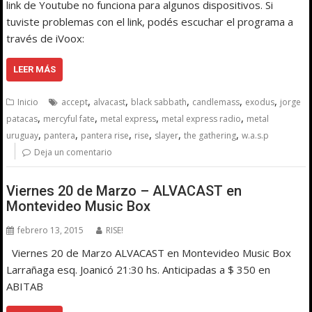
link de Youtube no funciona para algunos dispositivos. Si
tuviste problemas con el link, podés escuchar el programa a
través de iVoox:
LEER MÁS
,
,
,
,
,
Inicio
accept
alvacast
black sabbath
candlemass
exodus
jorge
,
,
,
,
patacas
mercyful fate
metal express
metal express radio
metal
,
,
,
,
,
,
uruguay
pantera
pantera rise
rise
slayer
the gathering
w.a.s.p
Deja un comentario
Viernes 20 de Marzo – ALVACAST en
Montevideo Music Box
febrero 13, 2015
RISE!
Viernes 20 de Marzo ALVACAST en Montevideo Music Box
Larrañaga esq. Joanicó 21:30 hs. Anticipadas a $ 350 en
ABITAB