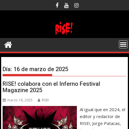
Saltar
al
contenido
Día:
16 de marzo de 2025
RISE! colabora con el Inferno Festival
Magazine 2025
marzo 16, 2025
RISE!
Al igual que en 2024, el
editor y redactor de
RISE!, Jorge Patacas,