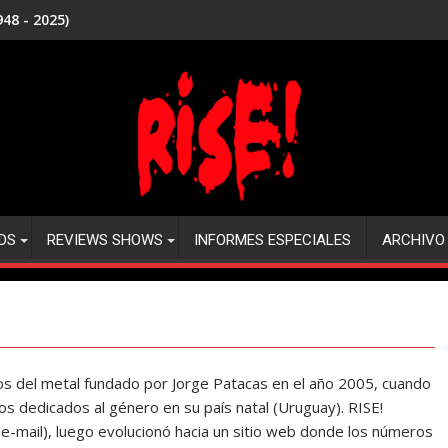
48 - 2025)
DS
REVIEWS SHOWS
INFORMES ESPECIALES
ARCHIVO
s del metal fundado por Jorge Patacas en el año 2005, cuando
s dedicados al género en su país natal (Uruguay). RISE!
e-mail), luego evolucionó hacia un sitio web donde los números