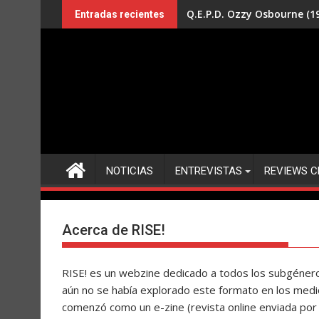
Saltar
Q.E.P.D. Ozzy Osbourne (19
Entradas recientes
al
contenido
NOTICIAS
ENTREVISTAS
REVIEWS C
Acerca de RISE!
RISE! es un webzine dedicado a todos los subgénero
aún no se había explorado este formato en los medio
comenzó como un e-zine (revista online enviada por 