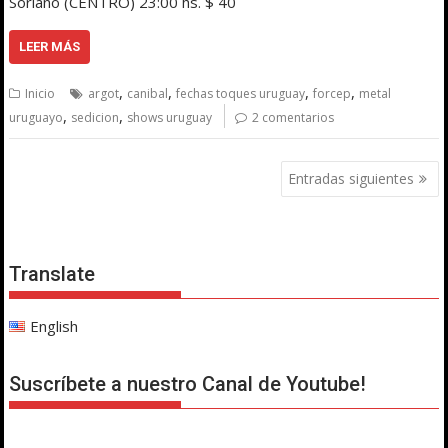
Soriano (CENTRO) 23:00 hs. $ 40
LEER MÁS
,
,
,
,
Inicio
argot
canibal
fechas toques uruguay
forcep
metal
,
,
uruguayo
sedicion
shows uruguay
2 comentarios
Navegación
Entradas siguientes
de
entradas
Translate
English
Suscríbete a nuestro Canal de Youtube!