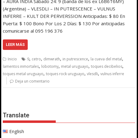
– AURA INDIA Sábado 24: 9 (banda de los ex L6B6T6MY)
(Argentina) – VLESDLI – IN PUTRESCENCE – VULNUS
INFERRE – KULT DER PERVERSSION Anticipadas: $ 80 En
Puerta: $ 100 Bono Por Los 2 Días: $ 130 Por anticipadas
comunicarse al 095 196 376
LEER MÁS
,
,
,
,
,
Inicio
9
cetro
dimwrath
in putrescence
la cueva del metal
,
,
,
,
lamentos inmortales
lobotomy
metal uruguayo
toques decibelios
,
,
,
toques metal uruguayo
toques rock uruguayo
vlesdli
vulnus inferre
Deja un comentario
Translate
English