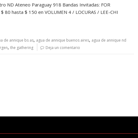
o ND Ateneo Paraguay 918 Bandas Invitadas: FOR
e $ 80 hasta $ 150 en VOLUMEN 4 / LOCURAS / LEE-CHI
,
,
a de annique bs as
agua de annique buenos aires
agua de annique nd
,
ergen
the gathering
Deja un comentario