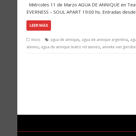
Miércoles 11 de Marzo AGUA DE ANNIQUE en Teatr
EVERNESS – SOUL APART 19:00 hs. Entradas desd
LEER MÁS
,
,
Inicio
agua de annique
agua de annique argentina
agu
,
,
ateneo
agua de annique teatro nd ateneo
anneke van giersb