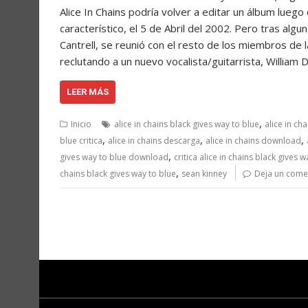
Alice In Chains podría volver a editar un álbum luego 
característico, el 5 de Abril del 2002. Pero tras algu
Cantrell, se reunió con el resto de los miembros de l
reclutando a un nuevo vocalista/guitarrista, William D
LEER MÁS
,
Inicio
alice in chains black gives way to blue
alice in ch
,
,
,
blue critica
alice in chains descarga
alice in chains download
,
gives way to blue download
critica alice in chains black gives 
,
chains black gives way to blue
sean kinney
Deja un come