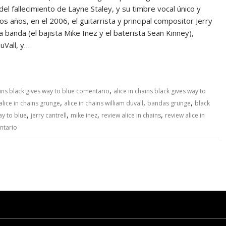
del fallecimiento de Layne Staley, y su timbre vocal único y
nos años, en el 2006, el guitarrista y principal compositor Jerry
a banda (el bajista Mike Inez y el baterista Sean Kinney),
uVall, y…
,
ains black gives way to blue comentario
alice in chains black gives way to
,
,
,
alice in chains grunge
alice in chains william duvall
bandas grunge
black
,
,
,
,
way to blue
jerry cantrell
mike inez
review alice in chains
review alice in
ntario