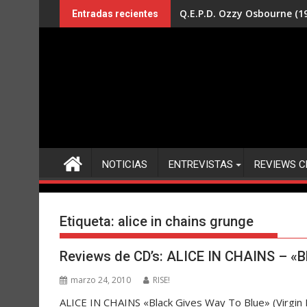
Saltar
Q.E.P.D. Ozzy Osbourne (19
Entradas recientes
al
contenido
NOTICIAS
ENTREVISTAS
REVIEWS C
Etiqueta:
alice in chains grunge
Reviews de CD’s: ALICE IN CHAINS – «B
marzo 24, 2010
RISE!
ALICE IN CHAINS «Black Gives Way To Blue» (Virgin R