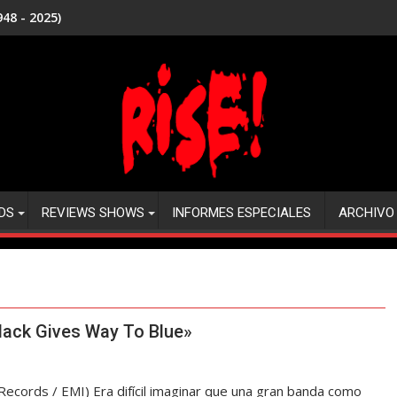
48 - 2025)
DS
REVIEWS SHOWS
INFORMES ESPECIALES
ARCHIVO
lack Gives Way To Blue»
ecords / EMI) Era difícil imaginar que una gran banda como