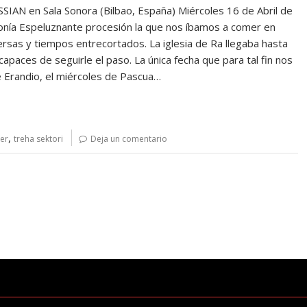
en Sala Sonora (Bilbao, España) Miércoles 16 de Abril de
onía Espeluznante procesión la que nos íbamos a comer en
rsas y tiempos entrecortados. La iglesia de Ra llegaba hasta
capaces de seguirle el paso. La única fecha que para tal fin nos
de Erandio, el miércoles de Pascua…
,
er
treha sektori
Deja un comentario