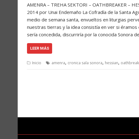
AMENRA – TREHA SEKTORI – OATHBREAKER – HESSIAN 
2014 por Unai Endemaño La Cofradía de la Santa Ag
medio de semana santa, envueltos en liturgias perve
nuestras tierras y la idea consistía en ver si éramos 
sería concedida, discurriría por la conocida Sonora 
LEER MÁS
,
,
,
Inicio
amenra
cronica sala sonora
hessian
oathbreak