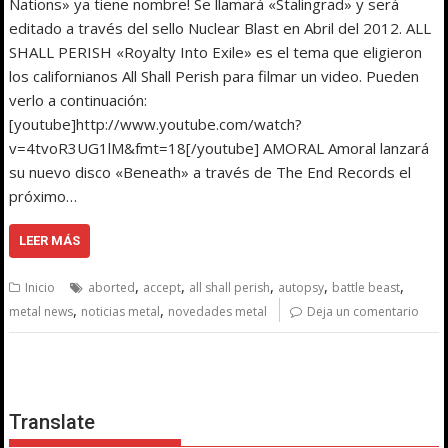
Nations» ya tiene nombre! Se llamará «Stalingrad» y será
editado a través del sello Nuclear Blast en Abril del 2012. ALL
SHALL PERISH «Royalty Into Exile» es el tema que eligieron
los californianos All Shall Perish para filmar un video. Pueden
verlo a continuación:
[youtube]http://www.youtube.com/watch?
v=4tvoR3UG1lM&fmt=18[/youtube] AMORAL Amoral lanzará
su nuevo disco «Beneath» a través de The End Records el
próximo…
LEER MÁS
,
,
,
,
,
Inicio
aborted
accept
all shall perish
autopsy
battle beast
,
,
metal news
noticias metal
novedades metal
Deja un comentario
Translate