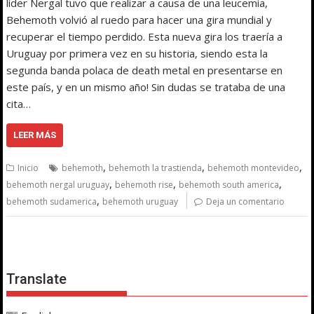
líder Nergal tuvo que realizar a causa de una leucemia,
Behemoth volvió al ruedo para hacer una gira mundial y
recuperar el tiempo perdido. Esta nueva gira los traería a
Uruguay por primera vez en su historia, siendo esta la
segunda banda polaca de death metal en presentarse en
este país, y en un mismo año! Sin dudas se trataba de una
cita…
LEER MÁS
,
,
,
Inicio
behemoth
behemoth la trastienda
behemoth montevideo
,
,
,
behemoth nergal uruguay
behemoth rise
behemoth south america
,
behemoth sudamerica
behemoth uruguay
Deja un comentario
Translate