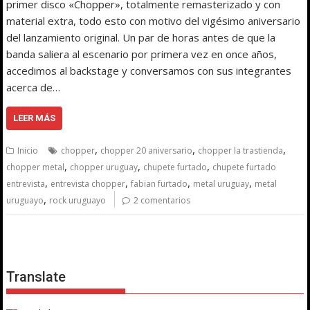
primer disco «Chopper», totalmente remasterizado y con
material extra, todo esto con motivo del vigésimo aniversario
del lanzamiento original. Un par de horas antes de que la
banda saliera al escenario por primera vez en once años,
accedimos al backstage y conversamos con sus integrantes
acerca de…
LEER MÁS
,
,
,
Inicio
chopper
chopper 20 aniversario
chopper la trastienda
,
,
,
chopper metal
chopper uruguay
chupete furtado
chupete furtado
,
,
,
,
entrevista
entrevista chopper
fabian furtado
metal uruguay
metal
,
uruguayo
rock uruguayo
2 comentarios
Translate