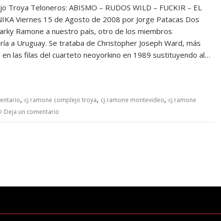
jo Troya Teloneros: ABISMO – RUDOS WILD – FUCKIR – EL
 Viernes 15 de Agosto de 2008 por Jorge Patacas Dos
 Marky Ramone a nuestro país, otro de los miembros
ría a Uruguay. Se trataba de Christopher Joseph Ward, más
en las filas del cuarteto neoyorkino en 1989 sustituyendo al…
,
,
,
entario
cj ramone complejo troya
cj ramone montevideo
cj ramone
Deja un comentario