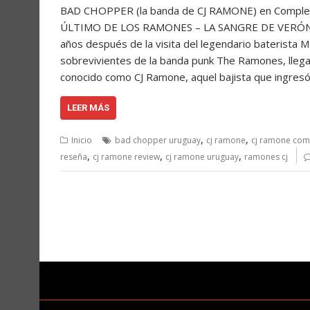
BAD CHOPPER (la banda de CJ RAMONE) en Comple
ÚLTIMO DE LOS RAMONES – LA SANGRE DE VERÓNIKA
años después de la visita del legendario baterista
sobrevivientes de la banda punk The Ramones, llega
conocido como CJ Ramone, aquel bajista que ingresó 
LEER MÁS
,
,
Inicio
bad chopper uruguay
cj ramone
cj ramone com
,
,
,
reseña
cj ramone review
cj ramone uruguay
ramones cj