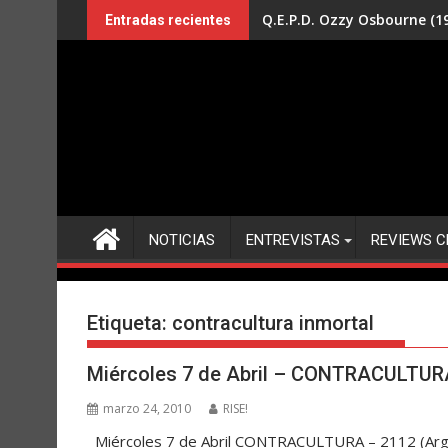
Saltar
Q.E.P.D. Ozzy Osbourne (19
Entradas recientes
al
contenido
NOTICIAS
ENTREVISTAS
REVIEWS C
Etiqueta:
contracultura inmortal
Miércoles 7 de Abril – CONTRACULTURA 
marzo 24, 2010
RISE!
Miércoles 7 de Abril CONTRACULTURA – 2112 (Argenti