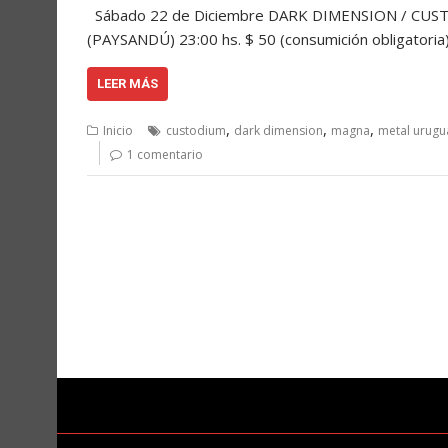
Sábado 22 de Diciembre DARK DIMENSION / CUSTOD
(PAYSANDÚ) 23:00 hs. $ 50 (consumición obligator
LEER MÁS
,
,
,
Inicio
custodium
dark dimension
magna
metal urugu
1 comentario