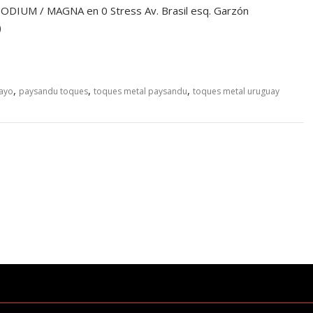
IUM / MAGNA en 0 Stress Av. Brasil esq. Garzón
ia)
,
,
,
ayo
paysandu toques
toques metal paysandu
toques metal uruguay