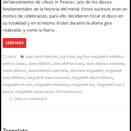
del lanzamiento de «Rust In Peace», uno de los discos
fundamentales de la historia del metal. Estos sucesos eran un
motivo de celebración, para ello decidieron tocar el disco en
su totalidad y en el mismo órden durante la última gira
realizada, y como si fuera…
LEER MÁS
,
,
Inicio
bajo david ellefson
big 4 live
big four megadeth metallica
,
,
,
,
anthrax slayer
dave ellefson
dave ellefson bass
dave ellefson interview
,
,
,
david ellefson
david ellefson interview
interview megadeth
megadeth
,
,
,
dave ellefson
megadeth dave mustaine
megadeth david ellefson
,
,
,
megadeth en vivo
megadeth entrevista
megadeth live
megadeth rust in
,
peace
megadeth rust in peace 2010 world tour
Deja un comentario
Translate