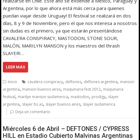
realizarse en Chile. Este año se extiende a Mexico, Paraguay y
Argentina, por lo que ahora está más cerca para quienes
puedan viajar desde Uruguay! El festival se realizará en dos
días, 8 y 9 de Noviembre, pero el que nos interesa a nosotros
sin dudas es el primero, ya que estarán presentándose
CAVALERA CONSPIRACY, MASTODON, STONE SOUR,
MALÓN, MARILYN MANSON y los maestros del thrash
SLAYER!…
LEER MÁS
,
,
,
Inicio
cavalera conspiracy
deftones
deftones argentina
manson
,
,
,
argentina
manson buenos aires
maquinaria fest 2012
maquinaria
,
,
,
,
festival
marilyn manson sudamerica
mastodon
prodigy
slayer
,
,
,
argentina
slayer bs as
slayer buenos aires
slayer sudamerica
Deja un comentario
Miércoles 6 de Abril – DEFTONES / CYPRESS
HILL en Estadio Cubierto Malvinas Argentinas