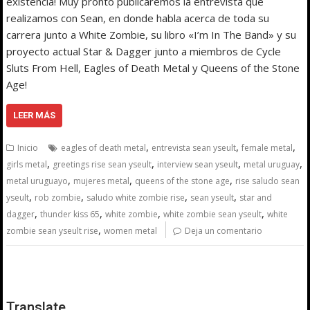
existencia! Muy pronto publicaremos la entrevista que
realizamos con Sean, en donde habla acerca de toda su
carrera junto a White Zombie, su libro «I’m In The Band» y su
proyecto actual Star & Dagger junto a miembros de Cycle
Sluts From Hell, Eagles of Death Metal y Queens of the Stone
Age!
LEER MÁS
,
,
,
Inicio
eagles of death metal
entrevista sean yseult
female metal
,
,
,
,
girls metal
greetings rise sean yseult
interview sean yseult
metal uruguay
,
,
,
metal uruguayo
mujeres metal
queens of the stone age
rise saludo sean
,
,
,
,
yseult
rob zombie
saludo white zombie rise
sean yseult
star and
,
,
,
,
dagger
thunder kiss 65
white zombie
white zombie sean yseult
white
,
zombie sean yseult rise
women metal
Deja un comentario
Translate