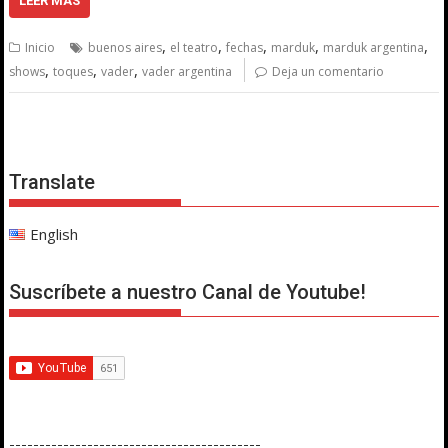
LEER MÁS
,
,
,
,
,
Inicio
buenos aires
el teatro
fechas
marduk
marduk argentina
,
,
,
shows
toques
vader
vader argentina
Deja un comentario
Translate
English
Suscríbete a nuestro Canal de Youtube!
------------------------------------------