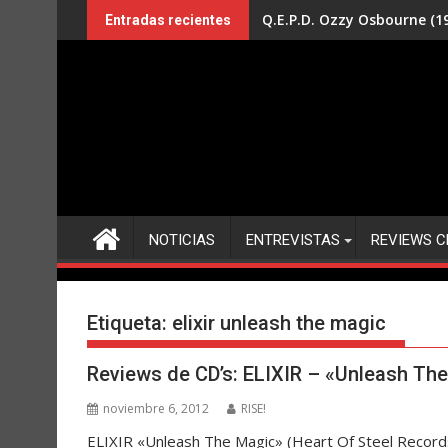
Saltar
Q.E.P.D. Ozzy Osbourne (19
Entradas recientes
al
contenido
NOTICIAS
ENTREVISTAS
REVIEWS C
Etiqueta:
elixir unleash the magic
Reviews de CD’s: ELIXIR – «Unleash Th
noviembre 6, 2012
RISE!
ELIXIR «Unleash The Magic» (Heart Of Steel Reco