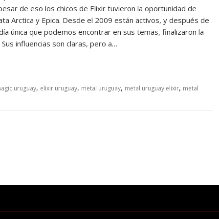
sar de eso los chicos de Elixir tuvieron la oportunidad de
ta Arctica y Epica. Desde el 2009 están activos, y después de
lodía única que podemos encontrar en sus temas, finalizaron la
Sus influencias son claras, pero a…
,
,
,
,
 magic uruguay
elixir uruguay
metal uruguay
metal uruguay elixir
metal