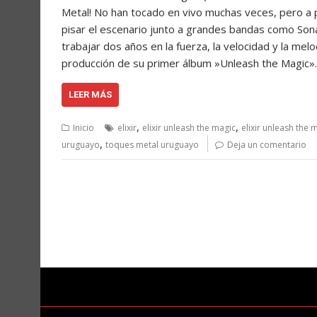
Metal! No han tocado en vivo muchas veces, pero a pe
pisar el escenario junto a grandes bandas como Sona
trabajar dos años en la fuerza, la velocidad y la me
producción de su primer álbum »Unleash the Magic». 
LEER MÁS
,
,
Inicio
elixir
elixir unleash the magic
elixir unleash the
,
uruguayo
toques metal uruguayo
Deja un comentario