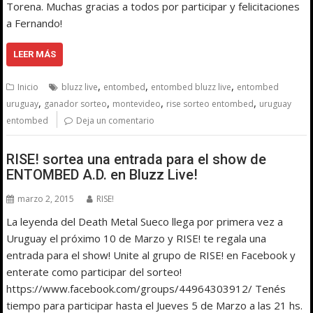
Torena. Muchas gracias a todos por participar y felicitaciones
a Fernando!
LEER MÁS
,
,
,
Inicio
bluzz live
entombed
entombed bluzz live
entombed
,
,
,
,
uruguay
ganador sorteo
montevideo
rise sorteo entombed
uruguay
entombed
Deja un comentario
RISE! sortea una entrada para el show de
ENTOMBED A.D. en Bluzz Live!
marzo 2, 2015
RISE!
La leyenda del Death Metal Sueco llega por primera vez a
Uruguay el próximo 10 de Marzo y RISE! te regala una
entrada para el show! Unite al grupo de RISE! en Facebook y
enterate como participar del sorteo!
https://www.facebook.com/groups/44964303912/ Tenés
tiempo para participar hasta el Jueves 5 de Marzo a las 21 hs.