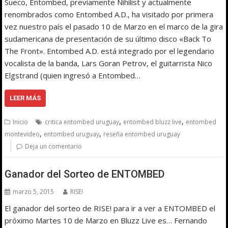
Sueco, Entombed, previamente Nihilist y actualmente
renombrados como Entombed A.D., ha visitado por primera
vez nuestro país el pasado 10 de Marzo en el marco de la gira
sudamericana de presentación de su último disco «Back To
The Front». Entombed A.D. está integrado por el legendario
vocalista de la banda, Lars Goran Petrov, el guitarrista Nico
Elgstrand (quien ingresó a Entombed…
LEER MÁS
,
,
Inicio
critica entombed uruguay
entombed bluzz live
entombed
,
,
montevideo
entombed uruguay
reseña entombed uruguay
Deja un comentario
Ganador del Sorteo de ENTOMBED
marzo 5, 2015
RISE!
El ganador del sorteo de RISE! para ir a ver a ENTOMBED el
próximo Martes 10 de Marzo en Bluzz Live es… Fernando