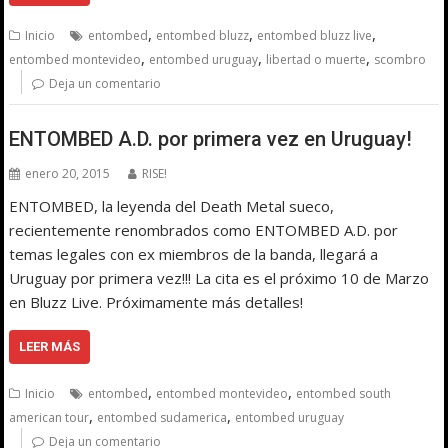
,
,
,
Inicio
entombed
entombed bluzz
entombed bluzz live
,
,
,
entombed montevideo
entombed uruguay
libertad o muerte
scombro
Deja un comentario
ENTOMBED A.D. por primera vez en Uruguay!
enero 20, 2015
RISE!
ENTOMBED, la leyenda del Death Metal sueco,
recientemente renombrados como ENTOMBED A.D. por
temas legales con ex miembros de la banda, llegará a
Uruguay por primera vez!!! La cita es el próximo 10 de Marzo
en Bluzz Live. Próximamente más detalles!
LEER MÁS
,
,
Inicio
entombed
entombed montevideo
entombed south
,
,
american tour
entombed sudamerica
entombed uruguay
Deja un comentario