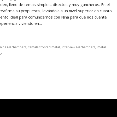
de», lleno de temas simples, directos y muy gancheros. En el
eafirma su propuesta, llevándola a un nivel superior en cuanto
ento ideal para comunicarnos con Nina para que nos cuente
experiencia viviendo en…
,
,
,
a nina 69 chambers
female fronted metal
interview 69 chambers
metal
io