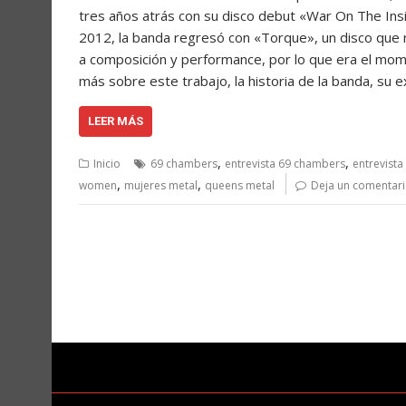
tres años atrás con su disco debut «War On The Insi
2012, la banda regresó con «Torque», un disco que r
a composición y performance, por lo que era el mom
más sobre este trabajo, la historia de la banda, su 
LEER MÁS
,
,
Inicio
69 chambers
entrevista 69 chambers
entrevist
,
,
women
mujeres metal
queens metal
Deja un comentar