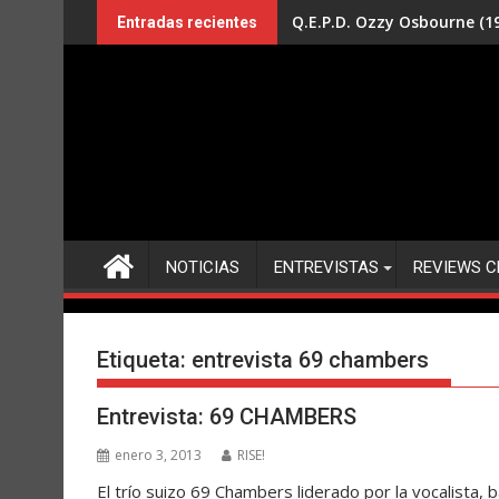
Saltar
Q.E.P.D. Ozzy Osbourne (19
Entradas recientes
al
contenido
NOTICIAS
ENTREVISTAS
REVIEWS C
Etiqueta:
entrevista 69 chambers
Entrevista: 69 CHAMBERS
enero 3, 2013
RISE!
El trío suizo 69 Chambers liderado por la vocalista, b