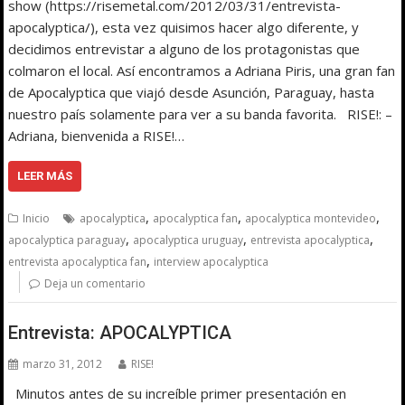
show (https://risemetal.com/2012/03/31/entrevista-
apocalyptica/), esta vez quisimos hacer algo diferente, y
decidimos entrevistar a alguno de los protagonistas que
colmaron el local. Así encontramos a Adriana Piris, una gran fan
de Apocalyptica que viajó desde Asunción, Paraguay, hasta
nuestro país solamente para ver a su banda favorita. RISE!: –
Adriana, bienvenida a RISE!…
LEER MÁS
,
,
,
Inicio
apocalyptica
apocalyptica fan
apocalyptica montevideo
,
,
,
apocalyptica paraguay
apocalyptica uruguay
entrevista apocalyptica
,
entrevista apocalyptica fan
interview apocalyptica
Deja un comentario
Entrevista: APOCALYPTICA
marzo 31, 2012
RISE!
Minutos antes de su increíble primer presentación en