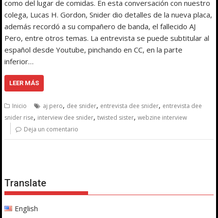
como del lugar de comidas. En esta conversación con nuestro
colega, Lucas H. Gordon, Snider dio detalles de la nueva placa,
además recordó a su compañero de banda, el fallecido AJ
Pero, entre otros temas. La entrevista se puede subtitular al
español desde Youtube, pinchando en CC, en la parte
inferior…
LEER MÁS
,
,
,
Inicio
aj pero
dee snider
entrevista dee snider
entrevista dee
,
,
,
snider rise
interview dee snider
twisted sister
webzine interview
Deja un comentario
Translate
English