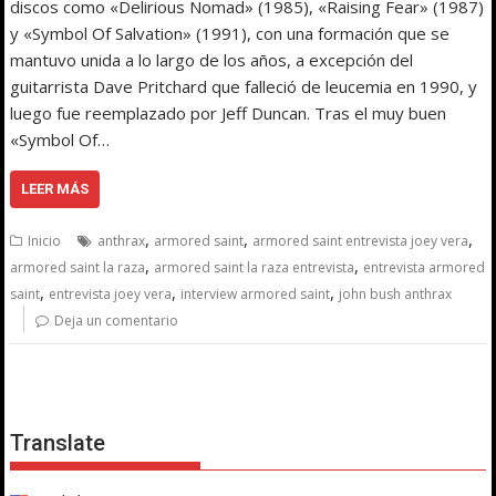
discos como «Delirious Nomad» (1985), «Raising Fear» (1987)
y «Symbol Of Salvation» (1991), con una formación que se
mantuvo unida a lo largo de los años, a excepción del
guitarrista Dave Pritchard que falleció de leucemia en 1990, y
luego fue reemplazado por Jeff Duncan. Tras el muy buen
«Symbol Of…
LEER MÁS
,
,
,
Inicio
anthrax
armored saint
armored saint entrevista joey vera
,
,
armored saint la raza
armored saint la raza entrevista
entrevista armored
,
,
,
saint
entrevista joey vera
interview armored saint
john bush anthrax
Deja un comentario
Translate