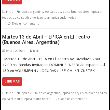
LEER MÁS
,
,
,
Inicio
epica argentina
epica bs as
epica buenos aires
epica el
,
,
teatro
epica south american tour
epica sudamerica
Deja un comentario
Martes 13 de Abril – EPICA en El Teatro
(Buenos Aires, Argentina)
enero 2, 2010
RISE!
Martes 13 de Abril EPICA en El Teatro Av. Rivadavia 7800
17:00 hs. Bandas Invitadas: DOMINUS INFERI Anticipadas a $
130 en VOLUMEN 4 / LOCURAS / LEE-CHI / TICKETEK
LEER MÁS
,
,
,
,
Inicio
epica 2010
epica argentina
epica bs as
epica buenos aires
,
epica el teatro
epica teatro flores
Deja un comentario