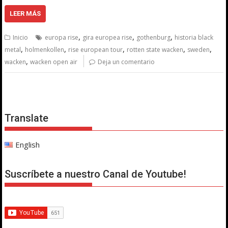
LEER MÁS
,
,
,
Inicio
europa rise
gira europea rise
gothenburg
historia black
,
,
,
,
,
metal
holmenkollen
rise european tour
rotten state wacken
sweden
,
wacken
wacken open air
Deja un comentario
Translate
English
Suscríbete a nuestro Canal de Youtube!