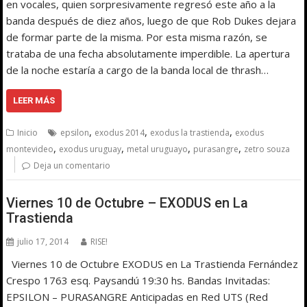
en vocales, quien sorpresivamente regresó este año a la
banda después de diez años, luego de que Rob Dukes dejara
de formar parte de la misma. Por esta misma razón, se
trataba de una fecha absolutamente imperdible. La apertura
de la noche estaría a cargo de la banda local de thrash…
LEER MÁS
,
,
,
Inicio
epsilon
exodus 2014
exodus la trastienda
exodus
,
,
,
,
montevideo
exodus uruguay
metal uruguayo
purasangre
zetro souza
Deja un comentario
Viernes 10 de Octubre – EXODUS en La
Trastienda
julio 17, 2014
RISE!
Viernes 10 de Octubre EXODUS en La Trastienda Fernández
Crespo 1763 esq. Paysandú 19:30 hs. Bandas Invitadas:
EPSILON – PURASANGRE Anticipadas en Red UTS (Red