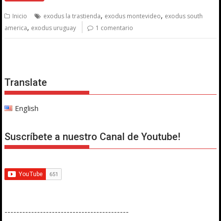
,
,
Inicio
exodus la trastienda
exodus montevideo
exodus south
,
america
exodus uruguay
1 comentario
Translate
English
Suscríbete a nuestro Canal de Youtube!
------------------------------------------