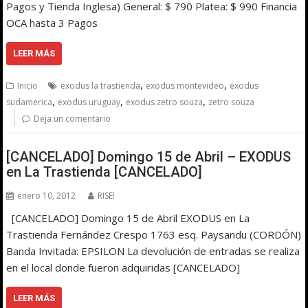
Pagos y Tienda Inglesa) General: $ 790 Platea: $ 990 Financia
OCA hasta 3 Pagos
LEER MÁS
,
,
Inicio
exodus la trastienda
exodus montevideo
exodus
,
,
,
sudamerica
exodus uruguay
exodus zetro souza
zetro souza
Deja un comentario
[CANCELADO] Domingo 15 de Abril – EXODUS
en La Trastienda [CANCELADO]
enero 10, 2012
RISE!
[CANCELADO] Domingo 15 de Abril EXODUS en La
Trastienda Fernández Crespo 1763 esq. Paysandu (CORDÓN)
Banda Invitada: EPSILON La devolución de entradas se realiza
en el local donde fueron adquiridas [CANCELADO]
LEER MÁS