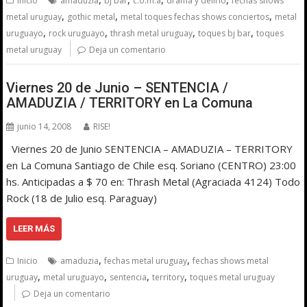
Inicio
amaduzia
bj bar
c.o.m.a
drama y delirio
fechas shows
,
,
,
metal uruguay
gothic metal
metal toques fechas shows conciertos
metal
,
,
,
,
uruguayo
rock uruguayo
thrash metal uruguay
toques bj bar
toques
metal uruguay
Deja un comentario
Viernes 20 de Junio – SENTENCIA /
AMADUZIA / TERRITORY en La Comuna
junio 14, 2008
RISE!
Viernes 20 de Junio SENTENCIA – AMADUZIA – TERRITORY
en La Comuna Santiago de Chile esq. Soriano (CENTRO) 23:00
hs. Anticipadas a $ 70 en: Thrash Metal (Agraciada 4124) Todo
Rock (18 de Julio esq. Paraguay)
LEER MÁS
,
,
Inicio
amaduzia
fechas metal uruguay
fechas shows metal
,
,
,
,
uruguay
metal uruguayo
sentencia
territory
toques metal uruguay
Deja un comentario