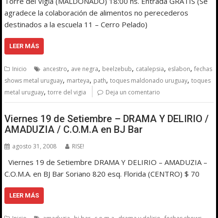
Torre del Vigia (MALDONADO) 18:00 hs. Entrada GRATIS (Se
agradece la colaboración de alimentos no perecederos
destinados a la escuela 11 – Cerro Pelado)
LEER MÁS
,
,
,
,
,
Inicio
ancestro
ave negra
beelzebub
catalepsia
eslabon
fechas
,
,
,
,
shows metal uruguay
marteya
path
toques maldonado uruguay
toques
,
metal uruguay
torre del vigia
Deja un comentario
Viernes 19 de Setiembre – DRAMA Y DELIRIO /
AMADUZIA / C.O.M.A en BJ Bar
agosto 31, 2008
RISE!
Viernes 19 de Setiembre DRAMA Y DELIRIO – AMADUZIA –
C.O.M.A. en BJ Bar Soriano 820 esq. Florida (CENTRO) $ 70
LEER MÁS
,
,
,
,