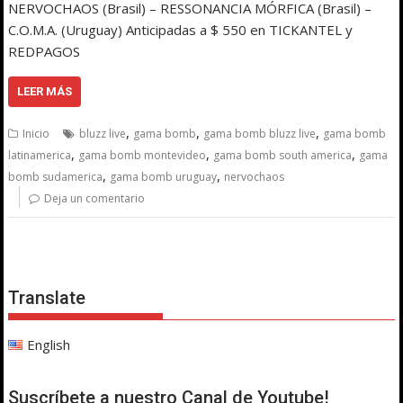
NERVOCHAOS (Brasil) – RESSONANCIA MÓRFICA (Brasil) –
C.O.M.A. (Uruguay) Anticipadas a $ 550 en TICKANTEL y
REDPAGOS
LEER MÁS
,
,
,
Inicio
bluzz live
gama bomb
gama bomb bluzz live
gama bomb
,
,
,
latinamerica
gama bomb montevideo
gama bomb south america
gama
,
,
bomb sudamerica
gama bomb uruguay
nervochaos
Deja un comentario
Translate
English
Suscríbete a nuestro Canal de Youtube!