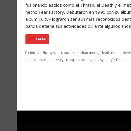
fusionando estilos como el Thrash, el Death y el met
hecho Fear Factory. Debutaron en 1995 con su álbu
álbum «City» lograron ser aún más reconocidos dentr
banda detiene sus actividades durante algunos año
LEER MÁS
,
,
,
Inicio
byron stroud
canadian metal
death metal
devi
,
,
,
,
jed simon
metal
rise
strapping young lad
syl
Deja un 