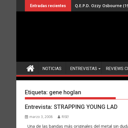
Saltar
Q.E.P.D. Ozzy Osbourne (19
Entradas recientes
al
contenido
NOTICIAS
ENTREVISTAS
REVIEWS C
Etiqueta:
gene hoglan
Entrevista: STRAPPING YOUNG LAD
marzo 3, 2008
RISE!
Una de las bandas más originales del metal sin dud