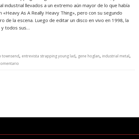
al industrial llevados a un extremo aún mayor de lo que había
m «Heavy As A Really Heavy Thing», pero con su segundo
o de la escena. Luego de editar un disco en vivo en 1998, la
s y todos sus…
,
,
,
,
n townsend
entrevista strapping young lad
gene hoglan
industrial metal
comentario