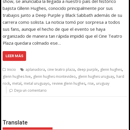
show, se anunciaba la llegada a nuestro país del histórico
bajista Gllenn Hughes, conocido principalmente por sus
trabajos junto a Deep Purple y Black Sabbath además de su
carrera como solista. La noticia tomó por sorpresa a todos
sus fans, aunque el hecho de que el evento se haya
organizado de manera tan rápida impidió que el Cine Teatro
Plaza quedara colmado ese…
LEER MÁS
,
,
,
,
Inicio
aplanadora
cine teatro plaza
deep purple
glenn hughes
,
,
,
glenn hughes live
glenn hughes montevideo
glenn hughes uruguay
hard
,
,
,
,
,
rock
metal
metal uruguayo
review glenn hughes
rise
uruguay
Deja un comentario
Translate