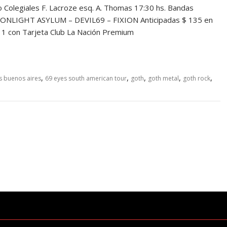
Colegiales F. Lacroze esq. A. Thomas 17:30 hs. Bandas
ONLIGHT ASYLUM – DEVIL69 – FIXION Anticipadas $ 135 en
1 con Tarjeta Club La Nación Premium
,
,
,
,
,
s buenos aires
69 eyes south american tour
goth
goth metal
goth rock