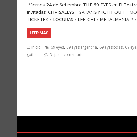
Viernes 24 de Setiembre THE 69 EYES en El Teatro 
Invitadas: CHRISALLYS – SATAN’S NIGHT OUT – MO
TICKETEK / LOCURAS / LEE-CHI / METALMANIA 2 x 
LEER MÁS
,
,
,
Inicio
69 eyes
69 eyes argentina
69 eyes bs as
69 eye
gothic
Deja un comentario