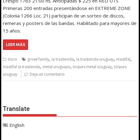
Crespo 1763 21:00 hs. Anticipadas $ 225 en RED UTS
Primeras 200 entradas presentándose en EXTREME ZONE
(Colonia 1266 Loc. 21) participan de un sorteo de discos,
remeras y posters de las bandas. Habilitado para mayores de
15 años.
LEER MÁS
,
,
,
,
Inicio
growl family
la trastienda
la trastienda uruguay
mastifal
,
,
,
mastifal la trastienda
metal uruguayo
toques metal uruguay
toques
uruguay
Deja un comentario
Translate
English