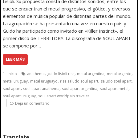
Lisioli. Su propuesta consta de distintos sonidos, entre los
que se encuentran el metal progresivo, el gótico, y diversos
elementos de música popular de distintas partes del mundo.
La agrupación se ha presentado una vez en nuestro país y
Guido ha participado como invitado en «Killer Instinct», el
primer disco de TERRITORY. La discografía de SOUL APART
se compone por…
LEER MÁS
,
,
,
,
Inicio
anathema
guido lisioli rise
metal argentina
metal argento
,
,
,
,
metal uruguay
metal uruguayo
rise saludo soul apart
saludo soul apart
,
,
,
,
soul apart
soul apart anathema
soul apart argentina
soul apart metal
,
soul apart uruguay
soul apart worldpain traveler
Deja un comentario
Translate