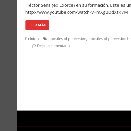
Héctor Sena (ex Exorce) en su formación. Este es u
http://www.youtube.com/watch?v=mXg2DdXtK7
LEER MÁS
,
Inicio
apostles of perversion
apostles of perversion br
Deja un comentario