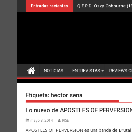
Saltar
Q.E.P.D. Ozzy Osbourne (19
Entradas recientes
al
contenido
NOTICIAS
ENTREVISTAS
REVIEWS C
Etiqueta:
hector sena
Lo nuevo de APOSTLES OF PERVERSIO
mayo 3, 2014
RISE!
APOSTLES OF PERVERSION es una banda de Brutal De