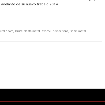
n adelanto de su nuevo trabajo 2014.
M
,
,
,
,
utal death
brutal death metal
exorce
hector sena
spain metal