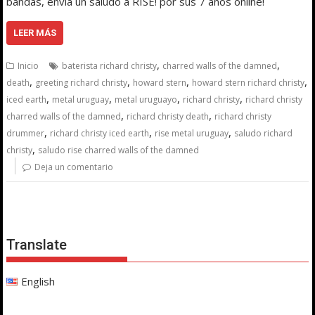
bandas, envía un saludo a RISE! por sus 7 años online!
LEER MÁS
,
,
Inicio
baterista richard christy
charred walls of the damned
,
,
,
,
death
greeting richard christy
howard stern
howard stern richard christy
,
,
,
,
iced earth
metal uruguay
metal uruguayo
richard christy
richard christy
,
,
charred walls of the damned
richard christy death
richard christy
,
,
,
drummer
richard christy iced earth
rise metal uruguay
saludo richard
,
christy
saludo rise charred walls of the damned
Deja un comentario
Translate
English