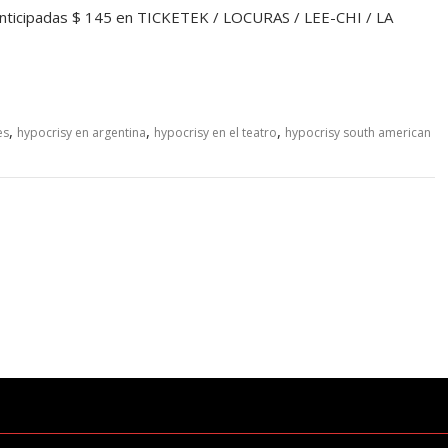
ticipadas $ 145 en TICKETEK / LOCURAS / LEE-CHI / LA
,
,
,
es
hypocrisy en argentina
hypocrisy en el teatro
hypocrisy south american