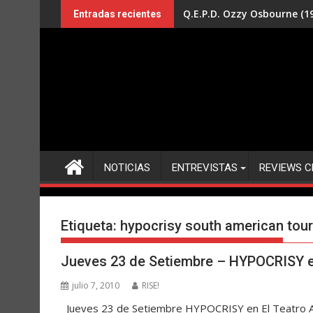
Saltar
Q.E.P.D. Ozzy Osbourne (19
Entradas recientes
al
contenido
NOTICIAS
ENTREVISTAS
REVIEWS C
Etiqueta:
hypocrisy south american tour
Jueves 23 de Setiembre – HYPOCRISY en
julio 7, 2010
RISE!
Jueves 23 de Setiembre HYPOCRISY en El Teatro Av