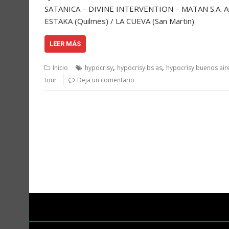
SATANICA – DIVINE INTERVENTION – MATAN S.A. An
ESTAKA (Quilmes) / LA CUEVA (San Martin)
LEER MÁS
,
,
Inicio
hypocrisy
hypocrisy bs as
hypocrisy buenos air
tour
Deja un comentario