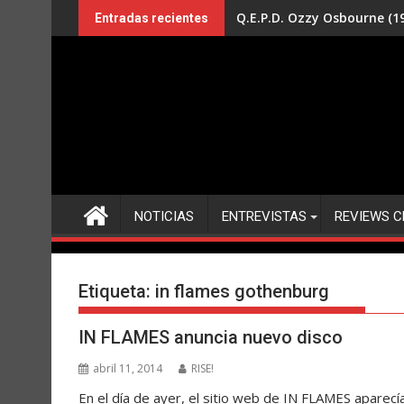
Saltar
Q.E.P.D. Ozzy Osbourne (19
Entradas recientes
al
contenido
NOTICIAS
ENTREVISTAS
REVIEWS C
Etiqueta:
in flames gothenburg
IN FLAMES anuncia nuevo disco
abril 11, 2014
RISE!
En el día de ayer, el sitio web de IN FLAMES aparecía