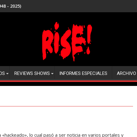
48 - 2025)
DS
REVIEWS SHOWS
INFORMES ESPECIALES
ARCHIVO
 «hackeado», lo cual pasó a ser noticia en varios portales y