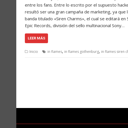
entre los fans. Entre lo escrito por el supuesto hack
resultó ser una gran campaña de marketing, ya que la
banda titulado «Siren Charms», el cual se editará e
Epic Records, división del sello multinacional Sony…
LEER MÁS
,
,
Inicio
in flames
in flames gothenburg
in flames siren 