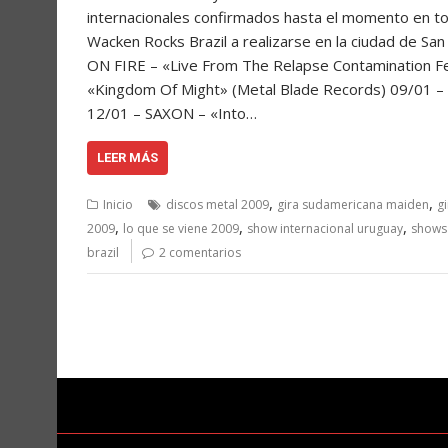
internacionales confirmados hasta el momento en to
Wacken Rocks Brazil a realizarse en la ciudad d
ON FIRE – «Live From The Relapse Contamination 
«Kingdom Of Might» (Metal Blade Records) 09/01 
12/01 – SAXON – «Into…
LEER MÁS
,
,
Inicio
discos metal 2009
gira sudamericana maiden
g
,
,
,
2009
lo que se viene 2009
show internacional uruguay
shows 
brazil
2 comentarios