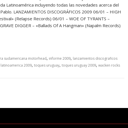
da Latinoamérica incluyendo todas las novedades acerca del
e San Pablo. LANZAMIENTOS DISCOGRÁFICOS 2009 06/01 – HIGH
Festival» (Relapse Records) 06/01 – WOE OF TYRANTS –
– GRAVE DIGGER – «Ballads Of A Hangman» (Napalm Records)
,
,
ira sudamericana motorhead
informe 2009
lanzamientos discograficos
,
,
,
latinoamerica 2009
toques uruguay
toques uruguay 2009
wacken rocks