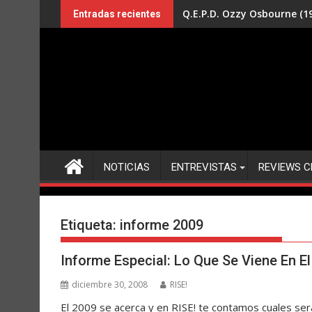
Saltar
Q.E.P.D. Ozzy Osbourne (19
Entradas recientes
al
contenido
NOTICIAS
ENTREVISTAS
REVIEWS C
Etiqueta:
informe 2009
Informe Especial: Lo Que Se Viene En E
diciembre 30, 2008
RISE!
El 2009 se acerca y en RISE! te contamos cuales ser