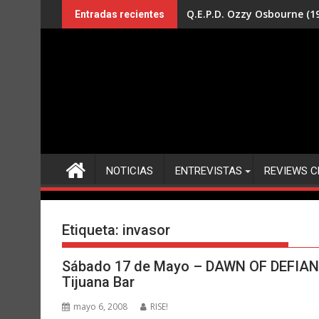
Saltar
Q.E.P.D. Ozzy Osbourne (19
Entradas recientes
al
contenido
NOTICIAS
ENTREVISTAS
REVIEWS C
Etiqueta:
invasor
Sábado 17 de Mayo – DAWN OF DEFIAN
Tijuana Bar
mayo 6, 2008
RISE!