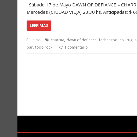
Sábado 17 de Mayo DAWN OF DEFIANCE – CHARRÚA 
Mercedes (CIUDAD VIEJA) 23:30 hs. Anticipadas: $ 6
LEER MÁS
,
,
Inicio
charrua
dawn of defiance
fechas toques urugua
,
bar
todo rock
1 comentario