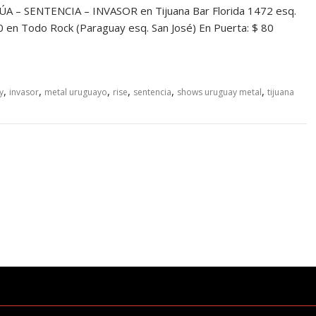
– SENTENCIA – INVASOR en Tijuana Bar Florida 1472 esq.
0 en Todo Rock (Paraguay esq. San José) En Puerta: $ 80
,
,
,
,
,
,
y
invasor
metal uruguayo
rise
sentencia
shows uruguay metal
tijuana