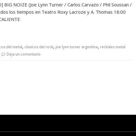
IG NOIZE (Joe Lynn Turner / Carlos Carvazo / Phil Soussan /
 todos los tiempos en Teatro Roxy Lacroze y A. Thomas 18:00
RE CALIENTE
,
,
,
icos del metal
clasicos del rock
joe lynn turner argentina
recitales metal
Deja un comentario