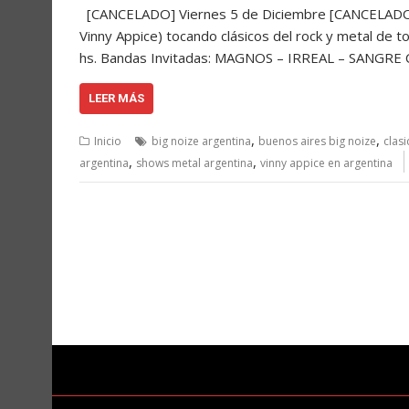
[CANCELADO] Viernes 5 de Diciembre [CANCELADO] B
Vinny Appice) tocando clásicos del rock y metal de
hs. Bandas Invitadas: MAGNOS – IRREAL – SANG
LEER MÁS
,
,
Inicio
big noize argentina
buenos aires big noize
clas
,
,
argentina
shows metal argentina
vinny appice en argentina