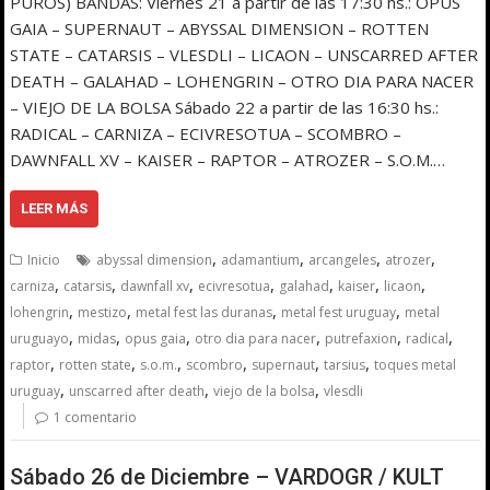
PUROS) BANDAS: Viernes 21 a partir de las 17:30 hs.: OPUS
GAIA – SUPERNAUT – ABYSSAL DIMENSION – ROTTEN
STATE – CATARSIS – VLESDLI – LICAON – UNSCARRED AFTER
DEATH – GALAHAD – LOHENGRIN – OTRO DIA PARA NACER
– VIEJO DE LA BOLSA Sábado 22 a partir de las 16:30 hs.:
RADICAL – CARNIZA – ECIVRESOTUA – SCOMBRO –
DAWNFALL XV – KAISER – RAPTOR – ATROZER – S.O.M.…
LEER MÁS
,
,
,
,
Inicio
abyssal dimension
adamantium
arcangeles
atrozer
,
,
,
,
,
,
,
carniza
catarsis
dawnfall xv
ecivresotua
galahad
kaiser
licaon
,
,
,
,
lohengrin
mestizo
metal fest las duranas
metal fest uruguay
metal
,
,
,
,
,
,
uruguayo
midas
opus gaia
otro dia para nacer
putrefaxion
radical
,
,
,
,
,
,
raptor
rotten state
s.o.m.
scombro
supernaut
tarsius
toques metal
,
,
,
uruguay
unscarred after death
viejo de la bolsa
vlesdli
1 comentario
Sábado 26 de Diciembre – VARDOGR / KULT