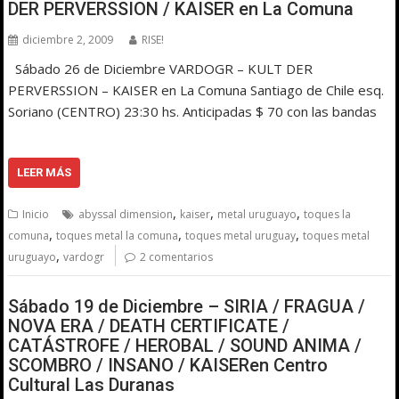
DER PERVERSSION / KAISER en La Comuna
diciembre 2, 2009
RISE!
Sábado 26 de Diciembre VARDOGR – KULT DER
PERVERSSION – KAISER en La Comuna Santiago de Chile esq.
Soriano (CENTRO) 23:30 hs. Anticipadas $ 70 con las bandas
LEER MÁS
,
,
,
Inicio
abyssal dimension
kaiser
metal uruguayo
toques la
,
,
,
comuna
toques metal la comuna
toques metal uruguay
toques metal
,
uruguayo
vardogr
2 comentarios
Sábado 19 de Diciembre – SIRIA / FRAGUA /
NOVA ERA / DEATH CERTIFICATE /
CATÁSTROFE / HEROBAL / SOUND ANIMA /
SCOMBRO / INSANO / KAISERen Centro
Cultural Las Duranas