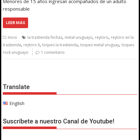
Menores de 15 años ingresan acompañados de un adulto
responsable
LEER MÁS
,
,
,
Inicio
la trastienda fechas
metal uruguayo
reytoro
reytoro en la
,
,
,
,
trastienda
reytoro II
toques la trastienda
toques metal uruguay
toques
rock uruguayo
1 comentario
Translate
English
Suscríbete a nuestro Canal de Youtube!