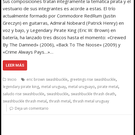
Sus composiciones tratan íntegramente la temática pirata y el
vestuario de sus integrantes es acorde a estas. El trío
actualmente formado por Commodore RedRum (Justin
Greczyn) en guitarras, Admiral Nobeard (Patrick Henry) en
voz y bajo, y Legendary Pirate King (Eric W. Brown) en
batería, ha lanzado tres discos hasta el momento: «Crewed
By The Damned» (2006), «Back To The Noose» (2009) y
«Crime Always Pays…»…
LEER MÁS
,
,
Inicio
eric brown swashbuckle
greetings rise swashbuckle
,
,
,
,
legendary pirate king
metal uruguay
metal uruguayo
pirate metal
,
,
,
saludo rise swashbuckle
swashbuckle
swashbuckle thrash death
,
,
swashbuckle thrash metal
thrash metal
thrash metal uruguay
Deja un comentario