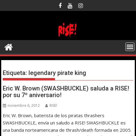
Saltar
al
contenido
Etiqueta:
legendary pirate king
Eric W. Brown (SWASHBUCKLE) saluda a RISE!
por su 7º aniversario!
noviembre 6, 2012
RISE!
Eric W. Brown, baterista de los piratas thrashers
SWASHBUCKLE, envía un saludo a RISE! SWASHBUCKLE es
una banda norteamericana de thrash/death formada en 2005.