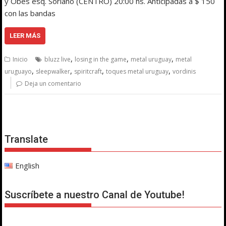
y Obes esq. Soriano (CENTRO) 20:00 hs. Anticipadas a $ 150
con las bandas
LEER MÁS
,
,
,
Inicio
bluzz live
losing in the game
metal uruguay
metal
,
,
,
,
uruguayo
sleepwalker
spiritcraft
toques metal uruguay
vordinis
Deja un comentario
Translate
English
Suscríbete a nuestro Canal de Youtube!