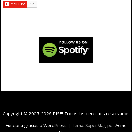
------------------------------------------
Copyright © 2005-2026 RISE! Todos los derechos reservados
Funciona gracias a WordPress
|
Tema: SuperMag por
Acme