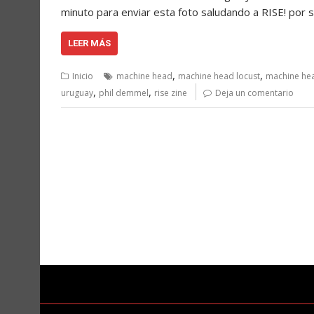
minuto para enviar esta foto saludando a RISE! por
LEER MÁS
,
,
Inicio
machine head
machine head locust
machine he
,
,
uruguay
phil demmel
rise zine
Deja un comentario