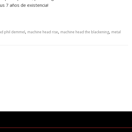
 sus 7 años de existencia!
,
,
,
ad phil demmel
machine head rise
machine head the blackening
metal