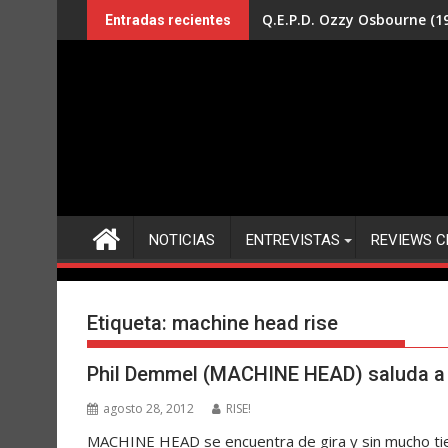
Saltar
Q.E.P.D. Ozzy Osbourne (19
Entradas recientes
al
contenido
NOTICIAS
ENTREVISTAS
REVIEWS C
Etiqueta:
machine head rise
Phil Demmel (MACHINE HEAD) saluda a R
agosto 28, 2012
RISE!
MACHINE HEAD se encuentra de gira y sin mucho tie