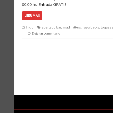
00:00 hs. Entrada GRATIS
LEER MÁS
,
,
,
Inicio
apartado bar
mad hatters
razorbacks
toques 
Deja un comentario