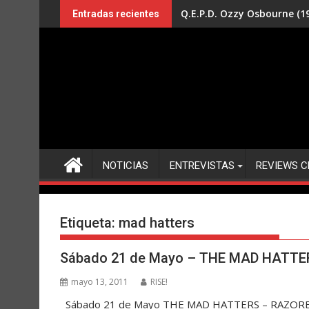
Saltar
Q.E.P.D. Ozzy Osbourne (19
Entradas recientes
al
contenido
NOTICIAS
ENTREVISTAS
REVIEWS C
Etiqueta:
mad hatters
Sábado 21 de Mayo – THE MAD HATTER
mayo 13, 2011
RISE!
Sábado 21 de Mayo THE MAD HATTERS – RAZORBACK