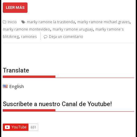
LEER MÁS
,
,
Inicio
marky ramone la trastienda
marky ramone michael graves
,
,
marky ramone montevideo
marky ramone uruguay
marky ramone's
,
blitzkrieg
ramones
Deja un comentario
Translate
English
Suscríbete a nuestro Canal de Youtube!