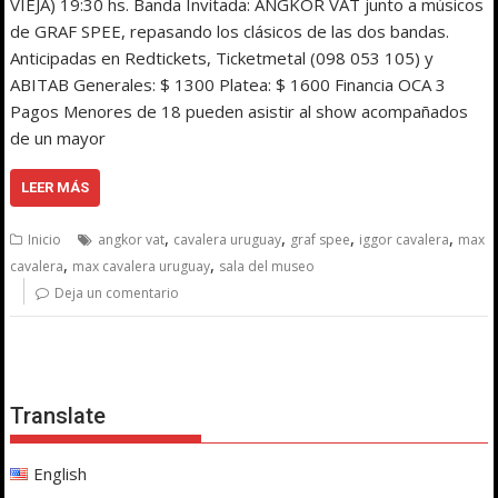
VIEJA) 19:30 hs. Banda Invitada: ANGKOR VAT junto a músicos
de GRAF SPEE, repasando los clásicos de las dos bandas.
Anticipadas en Redtickets, Ticketmetal (098 053 105) y
ABITAB Generales: $ 1300 Platea: $ 1600 Financia OCA 3
Pagos Menores de 18 pueden asistir al show acompañados
de un mayor
LEER MÁS
,
,
,
,
Inicio
angkor vat
cavalera uruguay
graf spee
iggor cavalera
max
,
,
cavalera
max cavalera uruguay
sala del museo
Deja un comentario
Translate
English