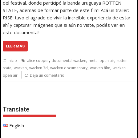
del festival, donde participó la banda uruguaya ROTTEN
STATE, además de formar parte de este film! Acá un trailer:
RISE! tuvo el agrado de vivir la increíble experiencia de estar
ahí y capturar imágenes que si aún no viste, podés ver en
este documental!
LEER MÁS
,
,
,
Inicio
alice cooper
documental wacken
metal open air
rotten
,
,
,
,
,
state
wacken
wacken 3d
wacken documentary
wacken film
wacken
open air
Deja un comentario
Translate
English